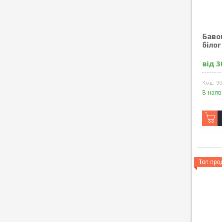
Баво
біло
від 3
9
В наяв
Топ пр