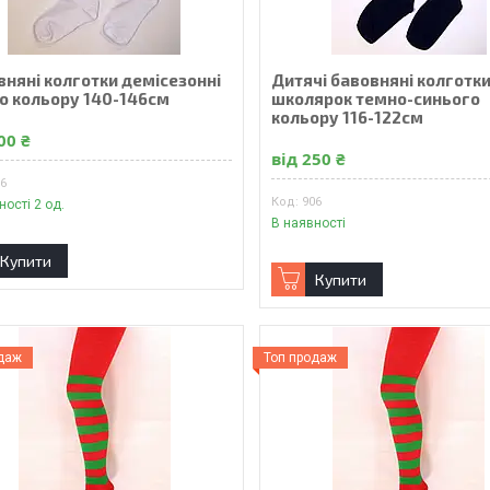
вняні колготки демісезонні
Дитячі бавовняні колготк
го кольору 140-146см
школярок темно-синього
кольору 116-122см
00 ₴
від 250 ₴
06
906
ності 2 од.
В наявності
Купити
Купити
одаж
Топ продаж