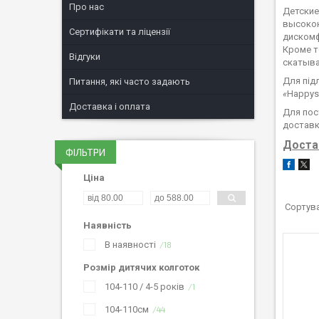
Про нас
Детские
высокок
Сертифікати та ліцензії
дискомф
Кроме т
Відгуки
скатыва
Для під
Питання, які часто задають
«
Happys
Доставка і оплата
Для пост
доставк
Достав
ФІЛЬТРИ
Ціна
Наявність
В наявності
18
Розмір дитячих колготок
104-110 / 4-5 років
1
104-110см
44