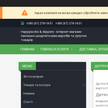
Зараз компанія не може швидко обробляти замовл
+380 (67) 278-18-51
+380 (67) 278-18-51
Happysocks & slippers - інтернет-магазин
панчішно-шкарпеткових виробів та супутніх
товарів
ГЛАВНАЯ
ТОВАРЫ И УСЛУГИ
ДОСТАВКА, ОПЛАТ
ДИТЯЧІ 
Фотогалерея
Дитячі 
Товари та послуги
вартості
Новини
Дитяч
Інтерне
Статті
колгото