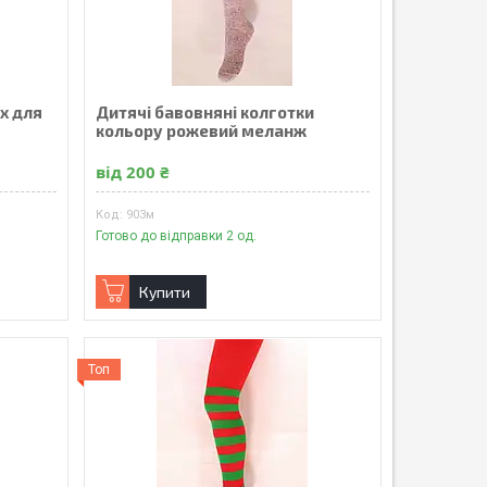
іх для
Дитячі бавовняні колготки
кольору рожевий меланж
від 200 ₴
903м
Готово до відправки 2 од.
Купити
Топ