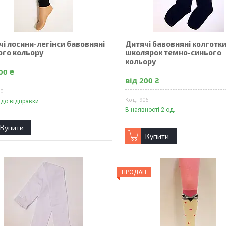
чі лосини-легінси бавовняні
Дитячі бавовняні колготк
ого кольору
школярок темно-синього
кольору
00 ₴
від 200 ₴
10
906
 до відправки
В наявності 2 од.
Купити
Купити
ПРОДАН