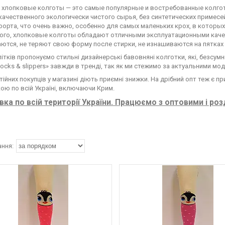
 хлопковые колготы — это самые популярные и востребованные колготы
ачественного экологически чистого сырья, без синтетических примесей
орта, что очень важно, особенно для самых маленьких крох, в которых
ого, хлопковые колготы обладают отличными эксплуатационными качест
ются, не теряют свою форму после стирки, не изнашиваются на пятках 
літків пропонуємо стильні дизайнерські бавовняні колготки, які, безсу
ocks & slippers» завжди в тренді, так як ми стежимо за актуальними мо
ійних покупців у магазині діють приємні знижки. На дрібний опт теж є п
ою по всій Україні, включаючи Крим.
ка по всій території України. Працюємо з оптовими і ро