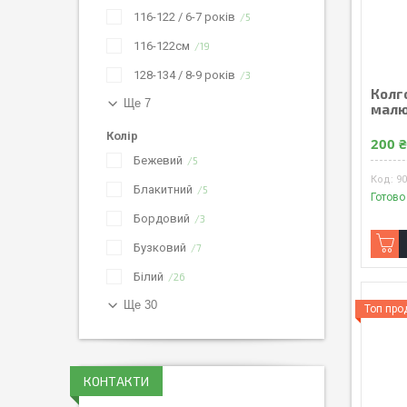
116-122 / 6-7 років
5
116-122см
19
128-134 / 8-9 років
3
Колго
Ще 7
малю
Колір
200 
Бежевий
5
9
Блакитний
5
Готово
Бордовий
3
Бузковий
7
Білий
26
Ще 30
Топ пр
КОНТАКТИ