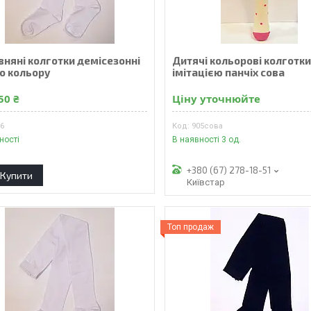
вняні колготки демісезонні
Дитячі кольорові колготки
го кольору
імітацією панчіх сова
50 ₴
Ціну уточнюйте
06
905сова
ності
В наявності 3 од.
+380 (67) 278-18-51
Купити
Київстар
Топ продаж