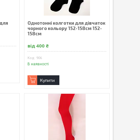
 для
Однотонні колготки для дівчаток
чорного кольору 152-158см 152-
158см
від 400 ₴
906
В наявності
Купити