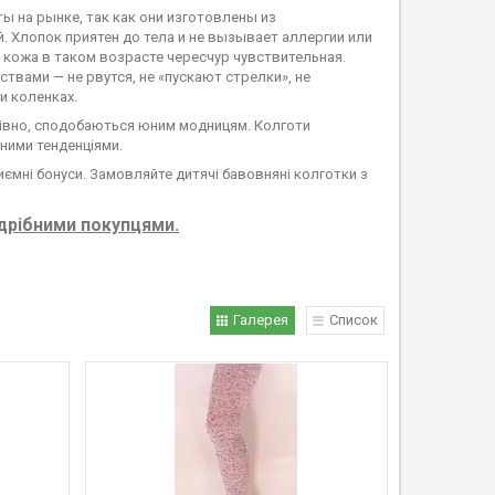
 на рынке, так как они изготовлены из
. Хлопок приятен до тела и не вызывает аллергии или
 кожа в таком возрасте чересчур чувствительная.
вами — не рвутся, не «пускают стрелки», не
и коленках.
мнівно, сподобаються юним модницям. Колготи
дними тенденціями.
риємні бонуси. Замовляйте дитячі бавовняні колготки з
здрібними покупцями.
Галерея
Список