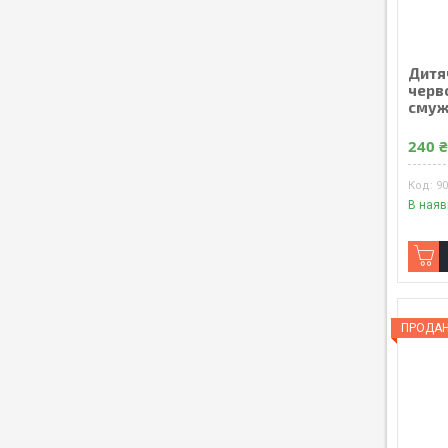
Дитя
черв
смуж
240 
9
В наяв
ПРОДА