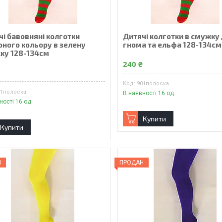
чі бавовняні колготки
Дитячі колготки в смужку
оного кольору в зелену
гнома та ельфа 128-134см
ку 128-134см
240 ₴
₴
901полоска
01полоска
В наявності 16 од.
ності 16 од.
Купити
Купити
Н
ПРОДАН