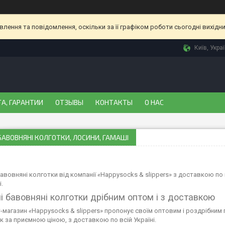
ення та повідомлення, оскільки за її графіком роботи сьогодні вихідн
Київ, Укра
А, ГАРАНТИИ
ОТЗЫВЫ
КОНТАКТЫ
О НАС
БАВОВНЯНІ КОЛГОТКИ, ЛОСИНИ, ГАМАШІ
бавовняні колготки від компанії
«
Happysocks & slippers» з доставкою по 
.
і бавовняні колготки дрібним оптом і з доставкою
т-магазин
«
Happysocks & slippers» пропонує своїм оптовим і роздрібним
к за приємною ціною, з доставкою по всій Україні.