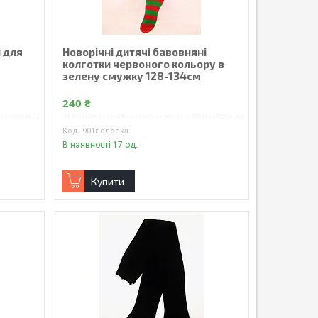
и для
Новорічні дитячі бавовняні
колготки червоного кольору в
зелену смужку 128-134см
240 ₴
901полоска
В наявності 17 од.
Купити