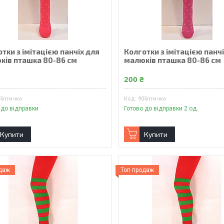
тки з імітацією панчіх для
Колготки з імітацією панч
ків пташка 80-86 см
малюків пташка 80-86 см
₴
200 ₴
05птичка
905птичка
 до відправки
Готово до відправки 2 од.
Купити
Купити
одаж
Топ продаж