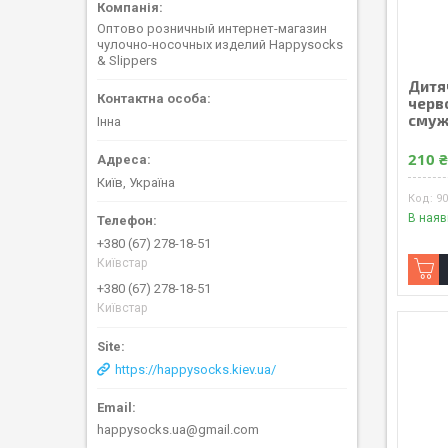
Оптово розничный интернет-магазин
чулочно-носочных изделий Happysocks
& Slippers
Дитя
черв
смуж
Інна
210 
Київ, Україна
9
В наяв
+380 (67) 278-18-51
Київстар
+380 (67) 278-18-51
Київстар
https://happysocks.kiev.ua/
happysocks.ua@gmail.com