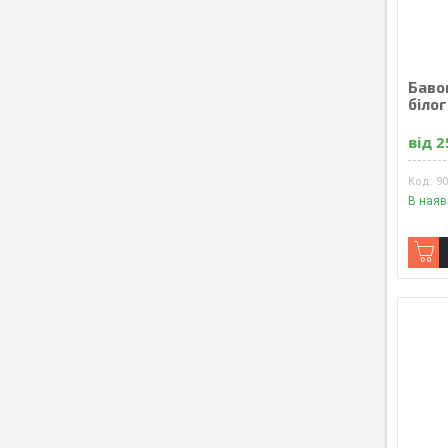
Баво
біло
від 2
9
В наяв