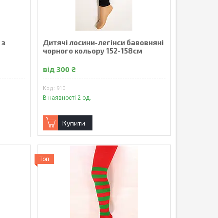
 з
Дитячі лосини-легінси бавовняні
чорного кольору 152-158см
від 300 ₴
910
В наявності 2 од.
Купити
Топ