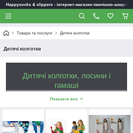
Happysocks & slippers - інтернет-магазин панчішно-шкарпет
Товари та послуги
Дитячі колготки
Дитячі колготки
Дитячі колготки, лосини і
гамаші
Літні та зимові моделі з натуральної
Показати все
бавовни.
Практичний одяг за доступною вартості.
Оперативна доставка по Україні.