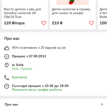
Взуття дитяче з ева для
Дитячі колготки в смужку
Дитя
басейну салатові 28-
для гнома та ельфа
в бі
29р/18.5см
Bale
120
210
100
₴/пара
₴
Про нас
95% позитивних з 20 відгуків за рік
Працює з 07.08.2013
м. Київ
Київ, Україна
Контакти
Сьогодні працює з 10:00 до 18:00
Показати весь графік роботи
Про нас