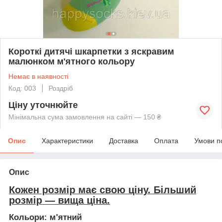
Короткі дитячі шкарпетки з яскравим
малюнком м'ятного кольору
Немає в наявності
Код: 003
Роздріб
Ціну уточнюйте
Мінімальна сума замовлення на сайті — 150 ₴
Опис
Характеристики
Доставка
Оплата
Умови п
Опис
Кожен розмір має свою ціну. Більший
розмір — вища ціна.
Кольори
: м'ятний