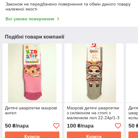
Законом не передбачено повернення та обмін даного товару
належної якості
Всі умови повернення
Подібні товари компанії
Дитячі шкарпетки махрові
Махрові дитячі шкарпетки
Дитя
ангел
з силіконом на стопі з
шкар
малюнком лол 22-24р/1-3
коль
років
50
100
50
₴/пара
₴/пара
₴
Купити
Купити