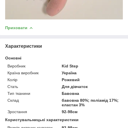
Приховати
Характеристики
Основні
Виробник
Kid Step
Країна виробник
Україна
Колір
Рожевий
Стать
Для дівчаток
Тип тканини
Бавовна
Склад
бавовна 80%; поліамід 17%;
еластан 3%
Зростання
92-98см
Користувальницькі характеристики
Розмір дитячих колготок
92-98см