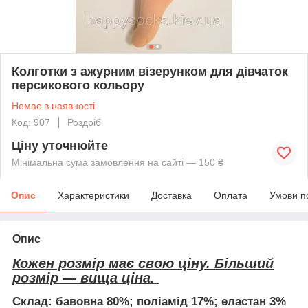
Колготки з ажурним візерунком для дівчаток
персикового кольору
Немає в наявності
Код: 907
Роздріб
Ціну уточнюйте
Мінімальна сума замовлення на сайті — 150 ₴
Опис
Характеристики
Доставка
Оплата
Умови п
Опис
Кожен розмір має свою ціну. Більший
розмір — вища ціна.
Склад
: бавовна 80%; поліамід 17%; еластан 3%