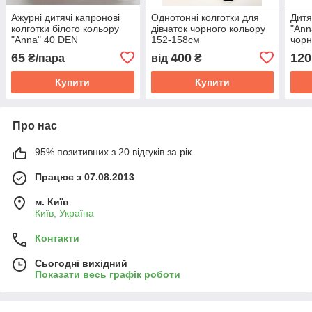
Ажурні дитячі капронові
Однотонні колготки для
Дитя
колготки білого кольору
дівчаток чорного кольору
"Ann
"Anna" 40 DEN
152-158см
чорн
65
400
120
₴/пара
від
₴
Купити
Купити
Про нас
95% позитивних з 20 відгуків за рік
Працює з 07.08.2013
м. Київ
Київ, Україна
Контакти
Сьогодні вихідний
Показати весь графік роботи