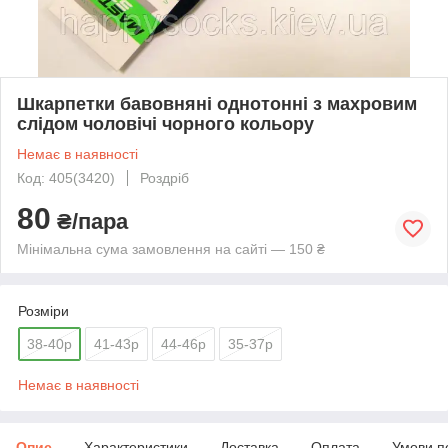
Шкарпетки бавовняні однотонні з махровим
слідом чоловічі чорного кольору
Немає в наявності
Код: 405(3420)
Роздріб
80
₴/пара
Мінімальна сума замовлення на сайті — 150 ₴
Розміри
38-40р
41-43р
44-46р
35-37р
Немає в наявності
Опис
Характеристики
Доставка
Оплата
Умови п