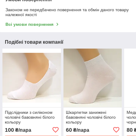
Законом не передбачено повернення та обмін даного товару
належної якості
Всі умови повернення
Подібні товари компанії
Підслідники з силіконом
Шкарпетки занижені
Меди
чоловічі бавовняні білого
бавовняні чоловічі білого
чоло
кольору
кольору
чорн
100
60
80
₴/пара
₴/пара
₴