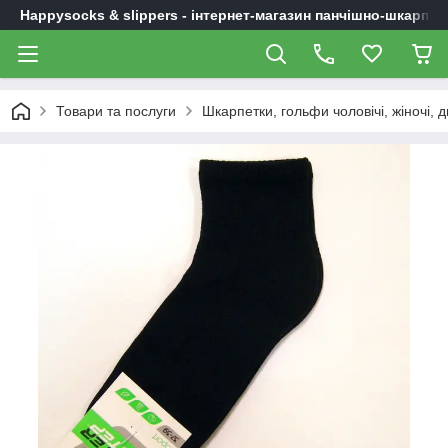
Happysocks & slippers - інтернет-магазин панчішно-шкарпет
Товари та послуги
Шкарпетки, гольфи чоловічі, жіночі, д