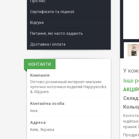
Про нас
Сертифікати та ліцензії
Відгуки
Питання, які часто задають
Доставка і оплата
КОНТАКТИ
У кож
Інші 
Оптово розничный интернет-магазин
чулочно-носочных изделий Happysocks
АКЦІЯ!
& Slippers
Склад
Кольо
Інна
Колготк
індійсь
прання. 
Київ, Україна
Продукт