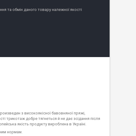
ня та обмін даного товару належної якості
произведен з високоякісної бавовняної пряжі,
ті трикотаж добре тягнеться й не дає зсідання після
опейська якість продукту вироблена в Україні.
рним нормам.