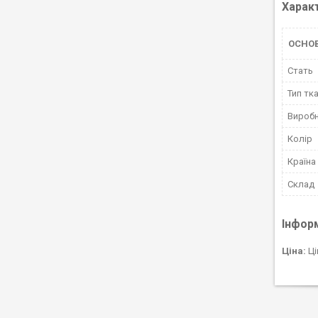
Харак
ОСНО
Стать
Тип тк
Вироб
Колір
Країна
Склад
Інфор
Ціна:
Ці