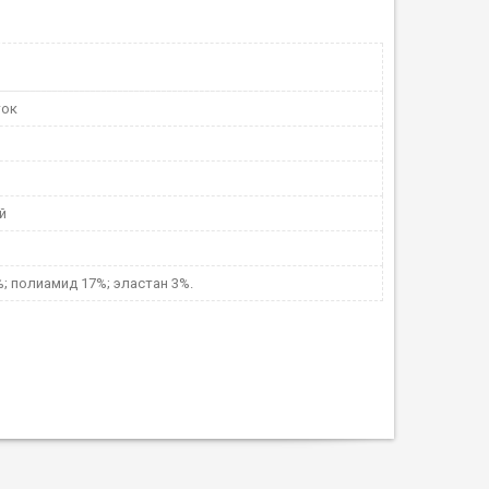
ток
й
; полиамид 17%; эластан 3%.