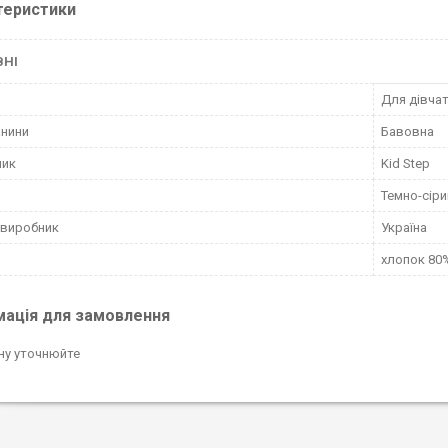
теристики
ВНІ
Для дівча
анини
Бавовна
ник
Kid Step
Темно-сіри
 виробник
Україна
хлопок 80%
мація для замовлення
ну уточнюйте