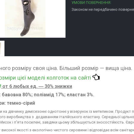
Законом не передбачено повернен
ного розміру своя ціна. Більший розмір — вища ціна.
розміри цієї моделі колготок на сайті
!
от 6 любых ед. ― 30% знижки
: бавовна 80%; поліамід 17%; еластан 3%.
ри
: темно-сірий
и на дівчинку демісезонні однотонні у візерунок із метеликом. Продукт 
кого виробництва з додаванням італійського еластану. Середньої щільнос
Мисок і п'ята посилені, завдяки цьому збільшується зносостійкість. Євр
 високої якості з екологічно чистого сировини і відповідає всім саніта