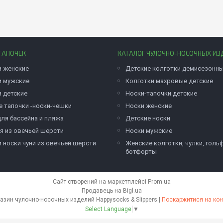
ТАПОЧЕК
КАТАЛОГ ЧУЛОЧНО-НОСОЧНЫХ ИЗ
и женские
Детские колготки демисезонн
и мужские
Колготки махровые детские
и детские
Носки-тапочки детские
е тапочки -носки-чешки
Носки женские
для бассейна и пляжа
Детские носки
я из овечьей шерсти
Носки мужские
и носки чуни из овечьей шерсти
Женские колготки, чулки, голь
ботфорты
Сайт створений на маркетплейсі
Prom.ua
Продавець на Bigl.ua
Оптово розничный интернет-магазин чулочно-носочных изделий Happysocks & Slippers |
Поскаржитися на кон
Select Language
▼