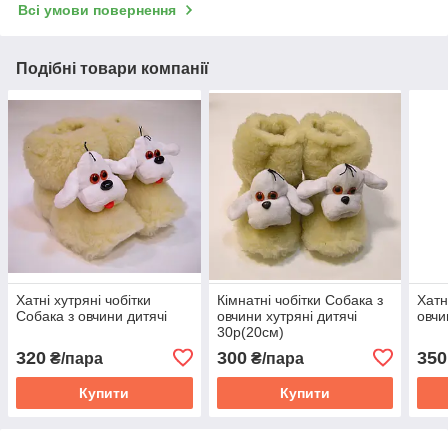
Всі умови повернення
Подібні товари компанії
Хатні хутряні чобітки
Кімнатні чобітки Собака з
Хатн
Собака з овчини дитячі
овчини хутряні дитячі
овчи
30р(20см)
320
300
350
₴/пара
₴/пара
Купити
Купити