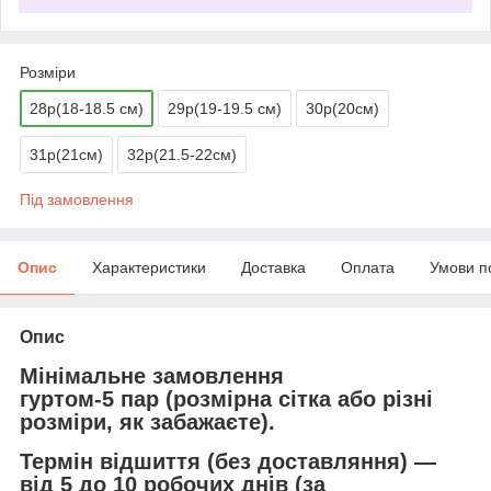
Розміри
28р(18-18.5 см)
29р(19-19.5 см)
30р(20см)
31р(21см)
32р(21.5-22см)
Під замовлення
Опис
Характеристики
Доставка
Оплата
Умови п
Опис
Мінімальне замовлення
гуртом-5 пар (розмірна сітка або різні
розміри, як забажаєте).
Термін відшиття (без доставляння) —
від 5 до 10 робочих днів (за