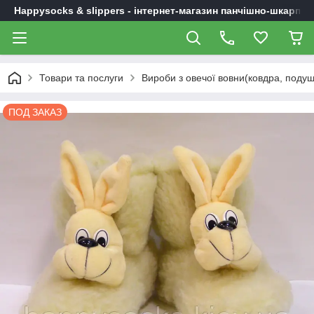
Happysocks & slippers - інтернет-магазин панчішно-шкарпет
Товари та послуги
Вироби з овечої вовни(ковдра, подушк
ПОД ЗАКАЗ