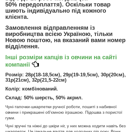
50% передоплаття). Оскільки товар
шиють індивідуально під кожного
клієнта.
Замовлення відправленням із
виробництва всією Україною, тільки
Новою поштою
, на вказаний вами номер
відділення.
Інші розміри капців із овчини на сайті
компанії
Розмір
: 28р(18-18,5см), 29р(19-19,5см), 30р(20см),
31р(21см), 32р(21,5-22см)
Колір
: комбінований.
Склад
: 50% шерсть, 50% акрил.
Чуні-тапочки-шкарпетки
ручної роботи, пошиті з набивної
овчини і прикрашені об'ємною іграшкою. Підошва з пористої
гуми.
Чуні зручні та ніжні до шкіри ніг, у них можна ходити навіть без
шкарпеток. Це ідеальне взуття для холодних пір року. Вони