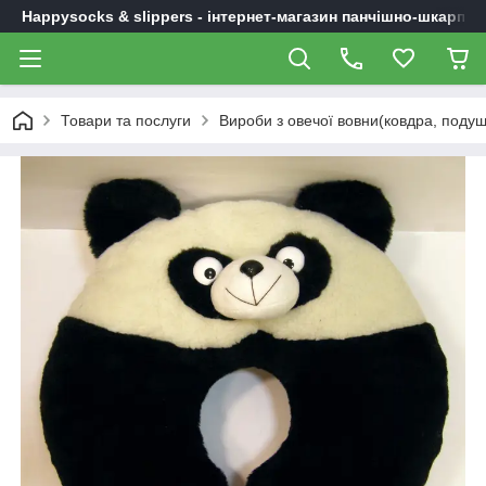
Happysocks & slippers - інтернет-магазин панчішно-шкарпет
Товари та послуги
Вироби з овечої вовни(ковдра, подушк