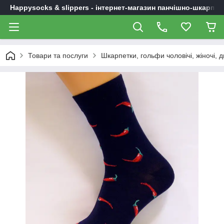
Happysocks & slippers - інтернет-магазин панчішно-шкарпет
Товари та послуги
Шкарпетки, гольфи чоловічі, жіночі, д