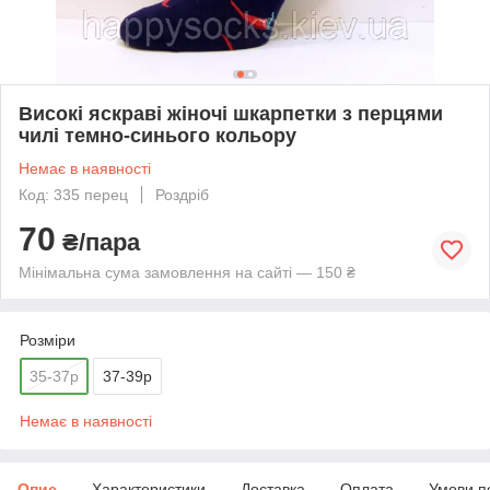
Високі яскраві жіночі шкарпетки з перцями
чилі темно-синього кольору
Немає в наявності
Код: 335 перец
Роздріб
70
₴/пара
Мінімальна сума замовлення на сайті — 150 ₴
Розміри
35-37р
37-39р
Немає в наявності
Опис
Характеристики
Доставка
Оплата
Умови п