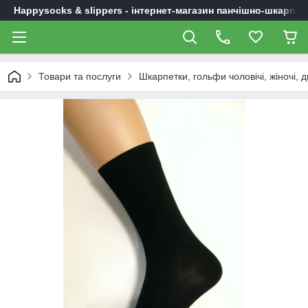
Happysocks & slippers - інтернет-магазин панчішно-шкарпет
Товари та послуги
Шкарпетки, гольфи чоловічі, жіночі, д