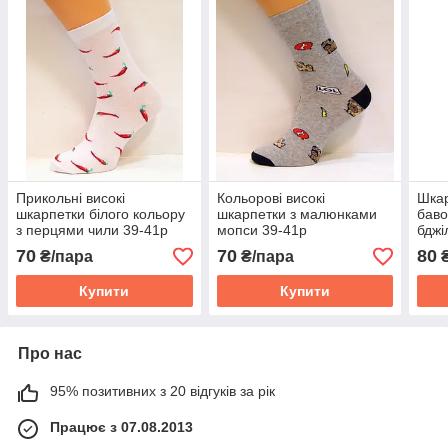
Прикольні високі
Кольорові високі
Шкар
шкарпетки білого кольору
шкарпетки з малюнками
баво
з перцями чили 39-41р
мопси 39-41р
бджі
70
70
80
₴/пара
₴/пара
₴
Купити
Купити
Про нас
95% позитивних з 20 відгуків за рік
Працює з 07.08.2013