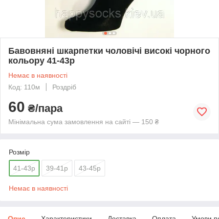
Бавовняні шкарпетки чоловічі високі чорного
кольору 41-43р
Немає в наявності
Код: 110м
Роздріб
60
₴/пара
Мінімальна сума замовлення на сайті — 150 ₴
Розмір
41-43р
39-41р
43-45р
Немає в наявності
Опис
Характеристики
Доставка
Оплата
Умови п