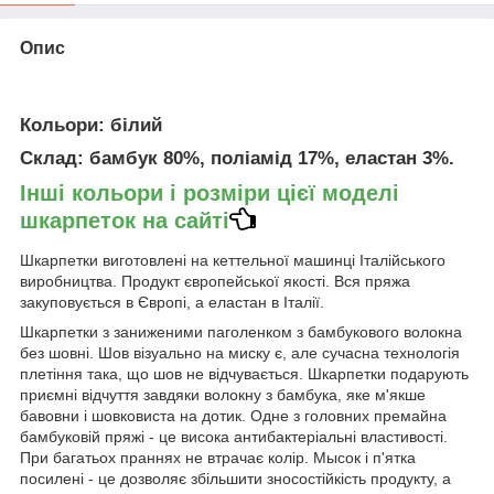
Опис
Кольори
: білий
Склад
: бамбук 80%, поліамід 17%, еластан 3%.
Інші кольори і розміри цієї моделі
шкарпеток на сайті
Шкарпетки виготовлені на кеттельної машинці Італійського
виробництва. Продукт європейської якості. Вся пряжа
закуповується в Європі, а еластан в Італії.
Шкарпетки з заниженими паголенком з бамбукового волокна
без шовні. Шов візуально на миску є, але сучасна технологія
плетіння така, що шов не відчувається.
Шкарпетки подарують
приємні відчуття завдяки волокну з бамбука, яке м'якше
бавовни і шовковиста
на дотик.
Одне з головних пре
майна
бамбуковій пряжі - це висока антибактеріальні
властивості.
При багатьох праннях не втрачає колір.
М
ысок і п'ятка
посилені - це дозволяє збільшити зносостійкість продукту, а