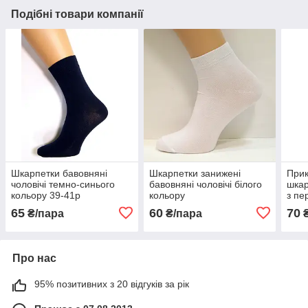
Подібні товари компанії
Шкарпетки бавовняні
Шкарпетки занижені
Прик
чоловічі темно-синього
бавовняні чоловічі білого
шкар
кольору 39-41р
кольору
з пе
65
60
70
₴/пара
₴/пара
₴
Про нас
95% позитивних з 20 відгуків за рік