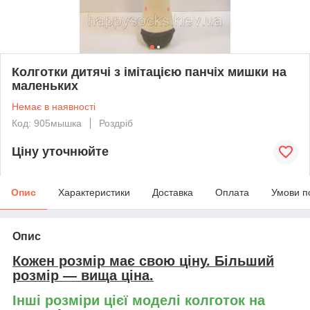
Колготки дитячі з імітацією панчіх мишки на
маленьких
Немає в наявності
Код: 905мышка
Роздріб
Ціну уточнюйте
Опис
Характеристики
Доставка
Оплата
Умови п
Опис
Кожен розмір має свою ціну. Більший
розмір — вища ціна.
Інші розміри цієї моделі колготок на