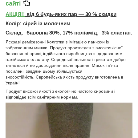
сайті
АКЦІЯ!!
від 6 будь-яких пар — 30 % скидки
Колір
: сірий із молочним
Склад
: бавовна 80%, 17% поліамід, 3% еластан.
Яскраві демісезонні Колготки з імітацією панчохи із
зображенням мишки. Продукт произведен з високоякісної
бавовняної пряжі, індійського виробництва з додаванням
італійського еластану. Середньої щільності трикотаж добре
тягнеться й не дає зсідання після прання. Мисок і п'ята
посилені, завдяки цьому збільшується
зносостійкість. Європейська якість продукту виготовлена в
Україні.
Продукт високої якості з екологічно чистого сировини і
відповідає всім санітарним нормам.