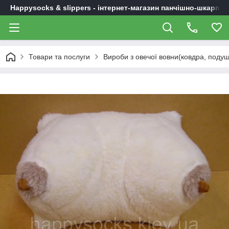
Happysocks & slippers - інтернет-магазин панчішно-шкарпет
Товари та послуги
Вироби з овечої вовни(ковдра, подушк