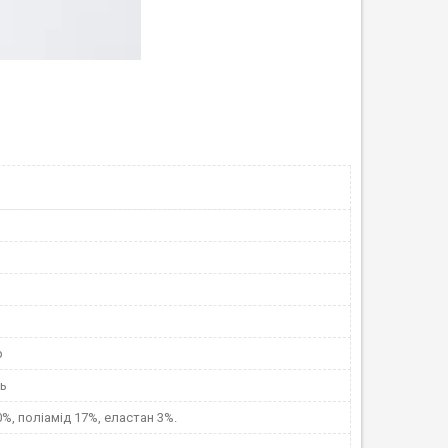
p
нь
%, поліамід 17%, еластан 3%.