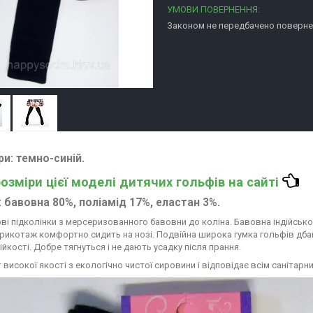
Законом не передбачено повернен
ри
: темно-синій.
розміри цієї моделі дитячих гольфів на сайті
: бавовна 80%, поліамід 17%, еластан 3%.
ові підколінки з мерсеризованного бавовни до коліна. Бавовна індійсько
трикотаж комфортно сидить на нозі. Подвійна широка гумка гольфів дбайл
йкості. Добре тягнуться і не дають усадку після прання.
 високої якості з екологічно чистої сировини і відповідає всім санітар