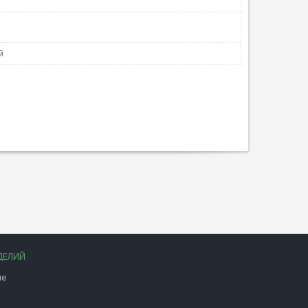
й
ДЕЛИЙ
ые