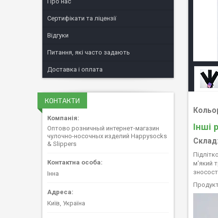
Про нас
Сертифікати та ліцензії
Відгуки
Питання, які часто задають
Доставка і оплата
КОНТАКТИ
Кольо
Інші 
Оптово розничный интернет-магазин
чулочно-носочных изделий Happysocks
Склад
& Slippers
Підлітк
м'який 
зносості
Інна
Продукт
Київ, Україна