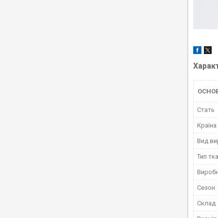
Харак
ОСНО
Стать
Країна
Вид ви
Тип тк
Вироб
Сезон
Склад