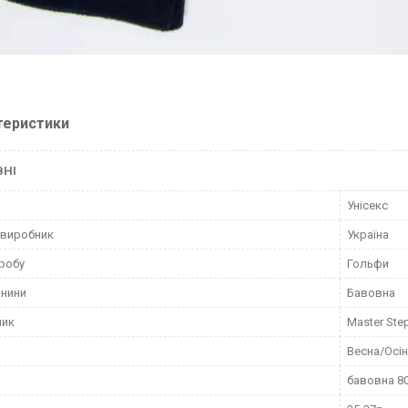
теристики
ВНІ
Унісекс
 виробник
Україна
робу
Гольфи
анини
Бавовна
ник
Master Ste
Весна/Осі
бавовна 80