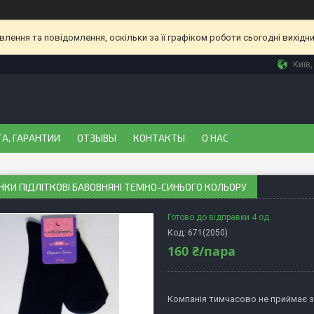
ення та повідомлення, оскільки за її графіком роботи сьогодні вихідн
Київ,
А, ГАРАНТИИ
ОТЗЫВЫ
КОНТАКТЫ
О НАС
НКИ ПІДЛІТКОВІ БАВОВНЯНІ ТЕМНО-СИНЬОГО КОЛЬОРУ
Готово до відправки 4 од.
Код:
671(2050)
160 ₴/пара
Компанія тимчасово не приймає 