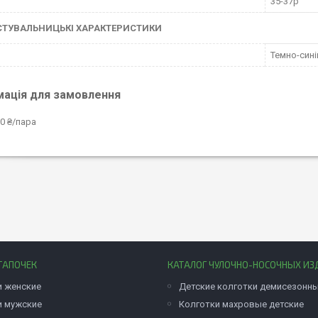
35-37р
СТУВАЛЬНИЦЬКІ ХАРАКТЕРИСТИКИ
Темно-сині
мація для замовлення
0 ₴/пара
ТАПОЧЕК
КАТАЛОГ ЧУЛОЧНО-НОСОЧНЫХ ИЗ
и женские
Детские колготки демисезонн
и мужские
Колготки махровые детские