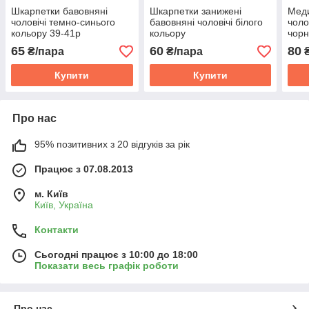
Шкарпетки бавовняні
Шкарпетки занижені
Меди
чоловічі темно-синього
бавовняні чоловічі білого
чоло
кольору 39-41р
кольору
чорн
65
60
80
₴/пара
₴/пара
₴
Купити
Купити
Про нас
95% позитивних з 20 відгуків за рік
Працює з 07.08.2013
м. Київ
Київ, Україна
Контакти
Сьогодні працює з 10:00 до 18:00
Показати весь графік роботи
Про нас