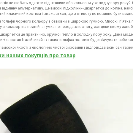
овік не любить одягати підштаники або кальсони у холодну пору року?
 відмінну альтернативу. Це високі підколінки-шкарпетки до коліна, най
огий класичний костюм і вважається, що з етикету не повинно бути видно
і гольфи чорного кольору з бавовни з широкою гумкою. Мисок і п'ятка п
у,а комфортна подвійна гумка не передавлює ногу, завдяки цьому запобі
шкарпетки це практично, зручно і тепло в холодну пору року. Дана моде
и + еластан Італійський, в таких гольфах чоловік буде відчувати себе к
 високої якості з екологічно чистої сировини і відповідає всім санітар
ки наших покупців про товар