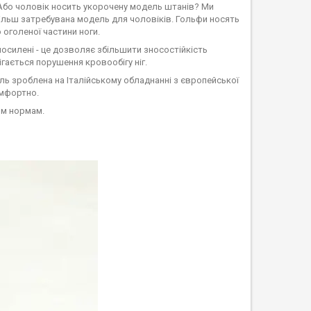
 Або чоловік носить укорочену модель штанів? Ми
більш затребувана модель для чоловіків. Гольфи носять
 оголеної частини ноги.
осилені - це дозволяє збільшити зносостійкість
гається порушення кровообігу ніг.
ль зроблена на Італійському обладнанні з європейської
омфортно.
ним нормам.