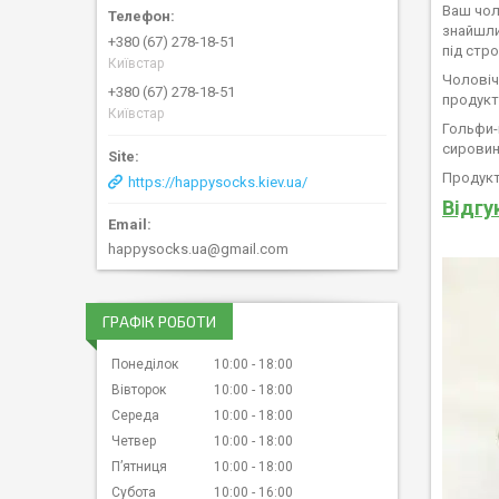
Ваш чол
знайшли
+380 (67) 278-18-51
під стр
Київстар
Чоловіч
+380 (67) 278-18-51
продукт
Київстар
Гольфи-
сировин
Продукт
https://happysocks.kiev.ua/
Відгу
happysocks.ua@gmail.com
ГРАФІК РОБОТИ
Понеділок
10:00
18:00
Вівторок
10:00
18:00
Середа
10:00
18:00
Четвер
10:00
18:00
Пʼятниця
10:00
18:00
Субота
10:00
16:00