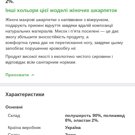
2%.
Інші кольори цієї моделі жіночих шкарпеток
Жіночі махрові шкарпетки з напіввовни з візерунком,
подарують приємні відчуття завдяки вдалій композиції
натуральних матеріалів. Мисок і п'ята посилені — це дає
змогу збільшити зносостійкість продукту, а
комфортна гумка дає не перетискання ногу, завдяки цьому
запобігає порушенню кровообігу ніг.
Продукт високої якості з екологічно чистого сировини і
відповідає всім санітарним нормам.
Приховати
Характеристики
Основні
Склад
полушерсть 90%, полиамид
8%, эластан 2%.
Країна виробник
Україна
Сезон
Зима