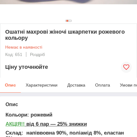
Ошатні махрові жіночі шкарпетки рожевого
кольору
Немає в наявності
Код: 651
Роздріб
Ціну уточнюйте
Опис
Характеристики
Доставка
Оплата
Умови п
Опис
Кольори: рожевий
АКЦІЯ!!
від 6 пар — 25% знижки
Склад: напіввовна 90%, поліамід 8%, еластан