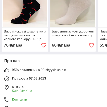
Високі яскраві шкарпетки з
Бавовняні жіночі укорочені
Низь
перцями чилі жіночі
шкарпетки білого кольору
шкар
чорного кольору 37-39р
коль
70
60
55
₴/пара
₴/пара
₴
Про нас
95% позитивних з 20 відгуків за рік
Працює з 07.08.2013
м. Київ
Київ, Україна
Контакти