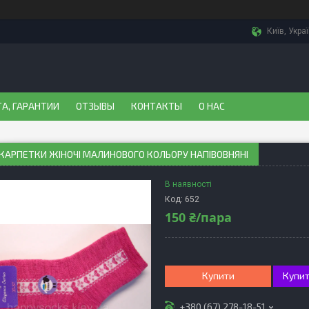
Київ, Укра
А, ГАРАНТИИ
ОТЗЫВЫ
КОНТАКТЫ
О НАС
КАРПЕТКИ ЖІНОЧІ МАЛИНОВОГО КОЛЬОРУ НАПІВОВНЯНІ
В наявності
Код:
652
150 ₴/пара
Купити
Купит
+380 (67) 278-18-51