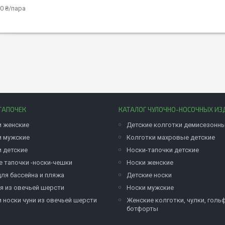
0 ₴/пара
ТАПОЧЕК
КАТАЛОГ ЧУЛОЧНО-НОСОЧНЫХ ИЗ
и женские
Детские колготки демисезонн
и мужские
Колготки махровые детские
и детские
Носки-тапочки детские
е тапочки -носки-чешки
Носки женские
для бассейна и пляжа
Детские носки
я из овечьей шерсти
Носки мужские
и носки чуни из овечьей шерсти
Женские колготки, чулки, голь
ботфорты