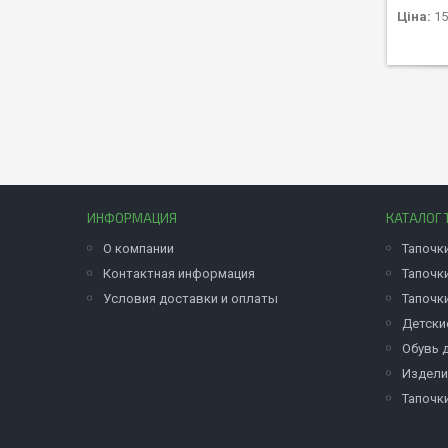
Ціна:
15
ИНФОРМАЦИЯ
КАТАЛОГ 
О компании
Тапочк
Контактная информация
Тапочк
Условия доставки и оплаты
Тапочк
Детски
Обувь 
Издели
Тапочк