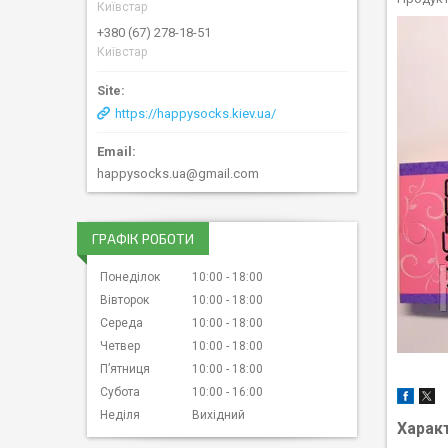
Київстар
+380 (67) 278-18-51
Київстар
https://happysocks.kiev.ua/
happysocks.ua@gmail.com
ГРАФІК РОБОТИ
Понеділок
10:00
18:00
Вівторок
10:00
18:00
Середа
10:00
18:00
Четвер
10:00
18:00
Пʼятниця
10:00
18:00
Субота
10:00
16:00
Неділя
Вихідний
Харак