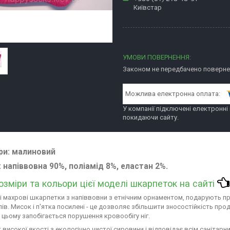
Київстар
Законом не передбачено повернен
У компанії підключені електронні
покидаючи сайту.
ри
: малиновий
: напіввовна 90%, поліамід 8%, еластан 2%.
розміри та кольори цієї моделі шкарпеток на сайті
і махрові шкарпетки з напіввовни з етнічним орнаментом, подарують пр
лів. Мисок і п'ятка посилені - це дозволяє збільшити зносостійкість пр
 цьому запобігається порушення кровообігу ніг.
 високої якості з екологічно чистої сировини і відповідає всім санітар