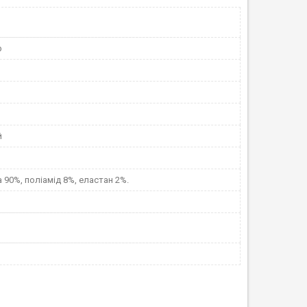
p
й
и
 90%, поліамід 8%, еластан 2%.