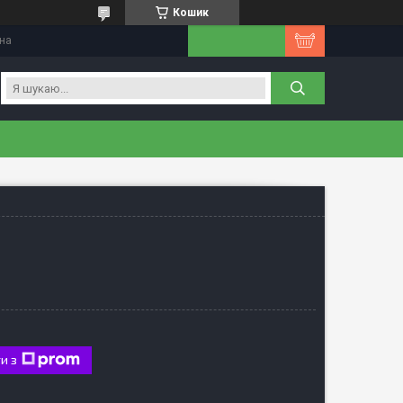
Кошик
їна
и з