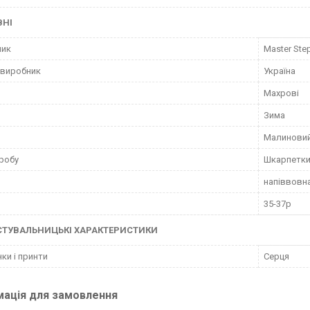
ВНІ
ник
Master Ste
 виробник
Україна
Махрові
Зима
Малинови
робу
Шкарпетк
напіввовна
35-37р
СТУВАЛЬНИЦЬКІ ХАРАКТЕРИСТИКИ
нки і принти
Серця
мація для замовлення