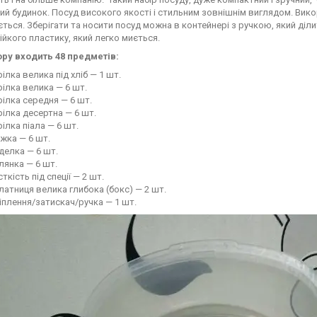
ий будинок. Посуд високого якості і стильним зовнішнім виглядом. Вико
'ється. Зберігати та носити посуд можна в контейнері з ручкою, який діли
ійкого пластику, який легко миється.
ру входить 48 предметів:
рілка велика під хліб — 1 шт.
рілка велика — 6 шт.
рілка середня — 6 шт.
рілка десертна — 6 шт.
рілка піала — 6 шт.
жка — 6 шт.
делка — 6 шт.
лянка — 6 шт.
сткість під спеції — 2 шт.
латниця велика глибока (бокс) — 2 шт.
іплення/затискач/ручка — 1 шт.