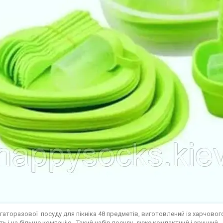
агаторазової посуду для пікніка 48 предметів, виготовлений із харчовог
ь і на більше компанію. Такий набір посуду, дуже компактний і зручний, 