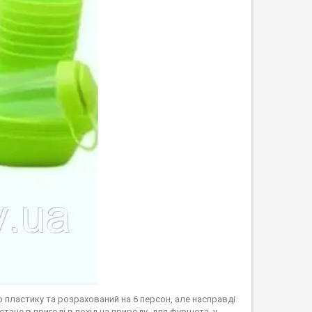
о пластику та розрахований на 6 персон, але насправді
стане в пригоді в похід на природу, для фуршета, у