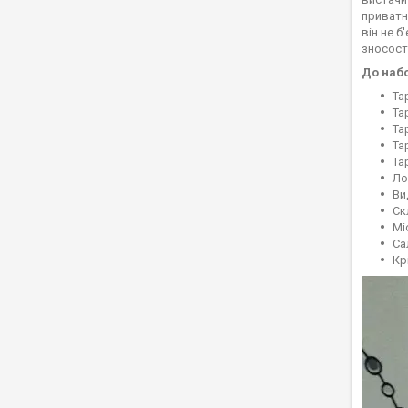
приватн
він не б
зносост
До набо
Та
Та
Та
Та
Та
Ло
Ви
Ск
Мі
Са
Кр