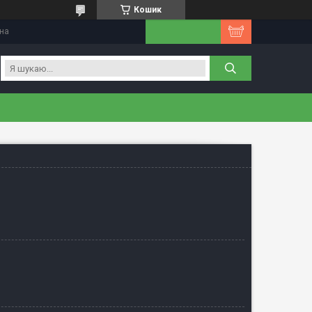
Кошик
їна