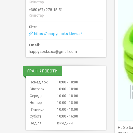
Київстар
+380 (67) 278-18-51
Київстар
https://happysocks.kiev.ua/
happysocks.ua@gmail.com
ГРАФІК РОБОТИ
Понеділок
10:00
18:00
Вівторок
10:00
18:00
Середа
10:00
18:00
Четвер
10:00
18:00
Пʼятниця
10:00
18:00
Субота
10:00
16:00
Неділя
Вихідний
Набір б
вистачит