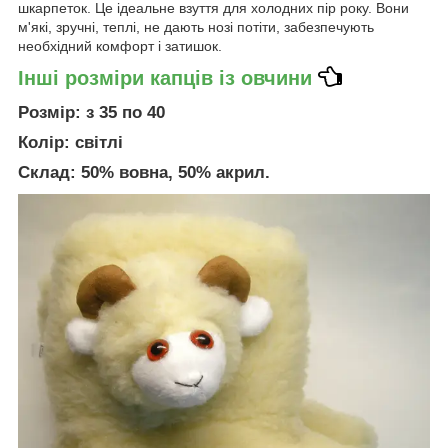
шкарпеток. Це ідеальне взуття для холодних пір року. Вони
м'які, зручні, теплі, не дають нозі потіти, забезпечують
необхідний комфорт і затишок.
Інші розміри капців із овчини
Розмір: з 35 по 40
Колір: світлі
Склад: 50% вовна, 50% акрил.