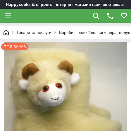
Happysocks & slippers - інтернет-магазин панчішно-шкарпет
Товари та послуги
Вироби з овечої вовни(ковдра, подушк
ПОД ЗАКАЗ