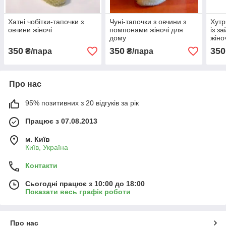
Хатні чобітки-тапочки з
Чуні-тапочки з овчини з
Хутр
овчини жіночі
помпонами жіночі для
із з
дому
жіно
350
350
350
₴/пара
₴/пара
Про нас
95% позитивних з 20 відгуків за рік
Працює з 07.08.2013
м. Київ
Київ, Україна
Контакти
Сьогодні працює з 10:00 до 18:00
Показати весь графік роботи
Про нас