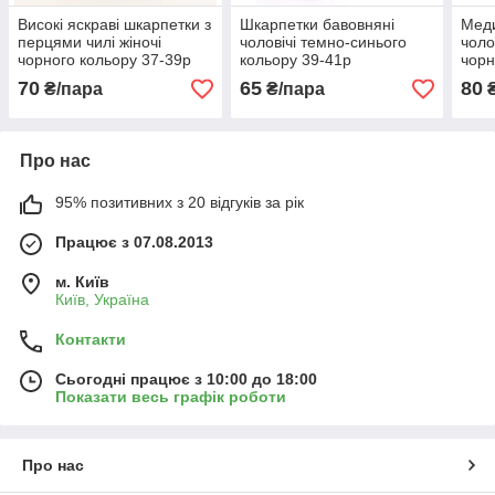
Високі яскраві шкарпетки з
Шкарпетки бавовняні
Меди
перцями чилі жіночі
чоловічі темно-синього
чоло
чорного кольору 37-39р
кольору 39-41р
чорн
70
65
80
₴/пара
₴/пара
₴
Про нас
95% позитивних з 20 відгуків за рік
Працює з 07.08.2013
м. Київ
Київ, Україна
Контакти
Сьогодні працює з 10:00 до 18:00
Показати весь графік роботи
Про нас