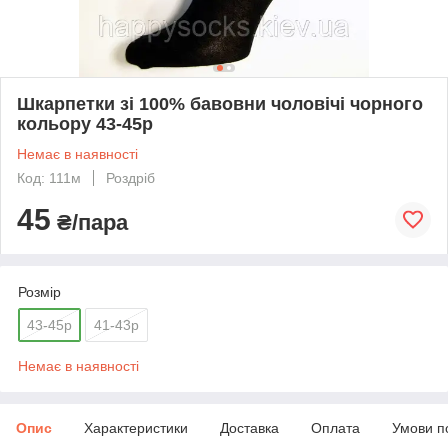
Шкарпетки зі 100% бавовни чоловічі чорного
кольору 43-45р
Немає в наявності
Код: 111м
Роздріб
45
₴/пара
Розмір
43-45р
41-43р
Немає в наявності
Опис
Характеристики
Доставка
Оплата
Умови п