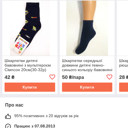
Шкарпетки дитячі
Шкарпетки середньої
Шкар
бавовняні з мультгероєм
довжини дитячі темно-
рюше
Сімпсон 20см(30-32р)
синього кольору бавовняні
42
50
28
₴
₴/пара
₴
Купити
Купити
Про нас
95% позитивних з 20 відгуків за рік
Працює з 07.08.2013