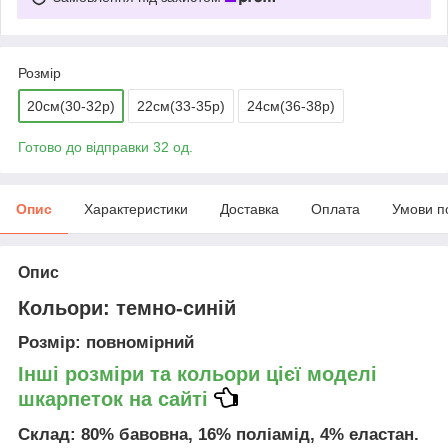
Розмір
20см(30-32р)
22см(33-35р)
24см(36-38р)
Готово до відправки 32 од.
Опис
Характеристики
Доставка
Оплата
Умови п
Опис
Кольори
: темно-синій
Розмір
: повномірний
Інші розміри та кольори цієї моделі
шкарпеток на сайті
Склад
: 80% бавовна, 16% поліамід, 4% еластан.