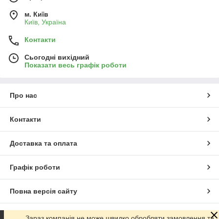
м. Київ
Київ, Україна
Контакти
Сьогодні вихідний
Показати весь графік роботи
Про нас
Контакти
Доставка та оплата
Графік роботи
Повна версія сайту
Сайт створено на маркетплейсі
Prom.ua
Зараз компанія не може швидко обробляти замовлення та