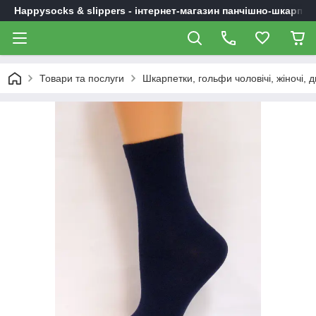
Happysocks & slippers - інтернет-магазин панчішно-шкарпет
Товари та послуги
Шкарпетки, гольфи чоловічі, жіночі, д