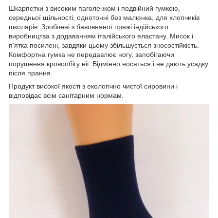
Шкарпетки з високим паголенком і подвійний гумкою,
середньої щільності, однотонні без малюнка, для хлопчиків
школярів. Зроблені з бавовняної пряжі індійського
виробництва з додаванням італійського еластану. Мисок і
п'ятка посилені, завдяки цьому збільшується зносостійкість.
Комфортна гумка не передавлює ногу, запобігаючи
порушення кровообігу ніг. Відмінно носяться і не дають усадку
після прання.
Продукт високої якості з екологічно чистої сировини і
відповідає всім санітарним нормам.