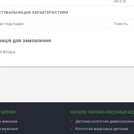
36-37р
СТУВАЛЬНИЦЬКІ ХАРАКТЕРИСТИКИ
ал підкладки
Повсть
мація для замовлення
0 ₴/пара
ТАПОЧЕК
КАТАЛОГ ЧУЛОЧНО-НОСОЧНЫХ ИЗ
и женские
Детские колготки демисезонн
и мужские
Колготки махровые детские