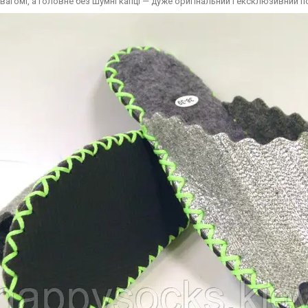
невагомі, а головне без шумні капці — дуже оригінальний і ексклюзивний