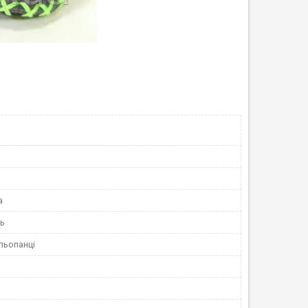
а
нь
льопанці