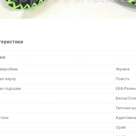
теристики
ВНІ
 виробник
Україна
ал верху
Повсть
ал підошви
ЕВА/Резин
Весна/Осі
Тапочки-ш
тілки
Адаптивна
Сірий