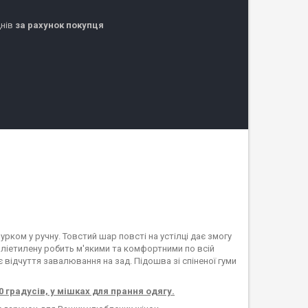
днів
за рахунок покупця
урком у ручну. Товстий шар повсті на устілці дає змогу
оліетилену робить м'якими та комфортними по всій
є відчуття завалювання на зад. Підошва зі спіненої гуми
 градусів, у мішках для прання одягу.