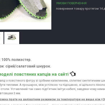
повернення товару протягом 14 
: 100% полиэстер.
ри
: сірий/салатовий шнурок.
моделі повстяних капців на сайті
апці з повстяного фетру зі срібним напиленням, сплетені синтетичним шн
бути теплими. А прошарок, між устілкою та підошвою, зі щільного піноп
стопи. Уставлений так само підп'ятник імітує кабелі, завдяки чому нема
автовшки 3 мм.
ожна прати на делікатним режимом за температури не вище ніж +30