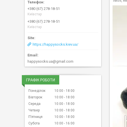
Теплі, 
+380 (67) 278-18-51
Київстар
+380 (67) 278-18-51
Київстар
https://happysocks.kiev.ua/
happysocks.ua@gmail.com
ГРАФІК РОБОТИ
Понеділок
10:00
18:00
Вівторок
10:00
18:00
Середа
10:00
18:00
Четвер
10:00
18:00
Пʼятниця
10:00
18:00
Субота
10:00
16:00