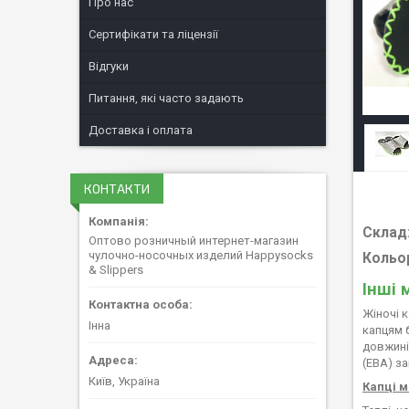
Про нас
Сертифікати та ліцензії
Відгуки
Питання, які часто задають
Доставка і оплата
КОНТАКТИ
Склад
Оптово розничный интернет-магазин
чулочно-носочных изделий Happysocks
Кольо
& Slippers
Інші 
Жіночі к
Інна
капцям 
довжині 
(ЕВА) з
Київ, Україна
Капці м