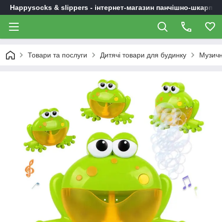
Happysocks & slippers - інтернет-магазин панчішно-шкарпет
Товари та послуги
Дитячі товари для будинку
Музичн