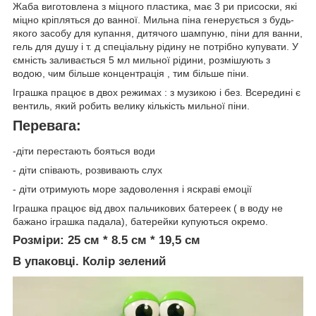
Жаба виготовлена з міцного пластика, має 3 ри присоски, які
міцно кріпляться до ванної. Мильна піна генерується з будь-
якого засобу для купання, дитячого шампуню, піни для ванни,
гель для душу і т. д спеціальну рідину не потрібно купувати. У
ємність заливається 5 мл мильної рідини, розмішують з
водою, чим більше концентрація , тим більше піни.
Іграшка працює в двох режимах : з музикою і без. Всередині є
вентиль, який робить велику кількість мильної піни.
Перевага:
-діти перестають бояться води
- діти співають, розвивають слух
- діти отримують море задоволення і яскраві емоції
Іграшка працює від двох пальчикових батереек ( в воду не
бажано іграшка падала), батерейки купуються окремо.
Розміри: 25 см * 8.5 см * 19,5 см
В упаковці. Колір зелений