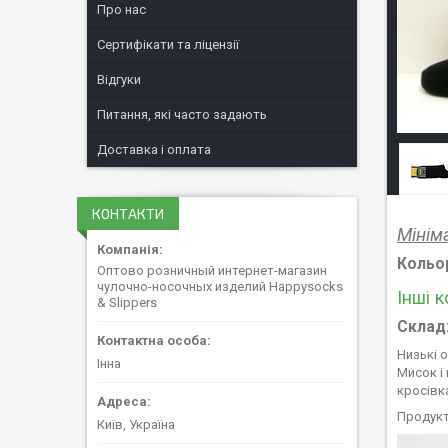
Про нас
Сертифікати та ліцензії
Відгуки
Питання, які часто задають
Доставка і оплата
КОНТАКТИ
Мінім
Кольо
Оптово розничный интернет-магазин
чулочно-носочных изделий Happysocks
Інші 
& Slippers
Склад
Низькі о
Інна
Мисок і 
кросівк
Продукт
Київ, Україна