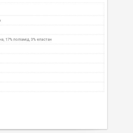
p
а, 17% поліамід, 3% еластан
и