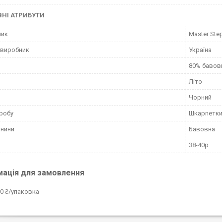
НІ АТРИБУТИ
ник
Master Ste
 виробник
Україна
80% бавовн
Літо
Чорний
робу
Шкарпетк
анини
Бавовна
38-40р
мація для замовлення
0 ₴/упаковка