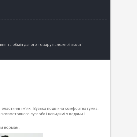
ня та обмін даного товару належної якості
еластичні і м'які. Вузька подвійна комфортна гумка.
ілковостопного суглоба і невидимі з кедами і
ним нормам.