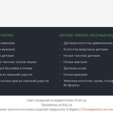
ТАПОЧЕК
КАТАЛОГ ЧУЛОЧНО-НОСОЧНЫХ ИЗ
и женские
Детские колготки демисезонн
и мужские
Колготки махровые детские
и детские
Носки-тапочки детские
е тапочки -носки-чешки
Носки женские
для бассейна и пляжа
Детские носки
я из овечьей шерсти
Носки мужские
и носки чуни из овечьей шерсти
Женские колготки, чулки, голь
ботфорты
Сайт створений на маркетплейсі
Prom.ua
Продавець на Bigl.ua
Оптово розничный интернет-магазин чулочно-носочных изделий Happysocks & Slippers |
Поскаржитися на кон