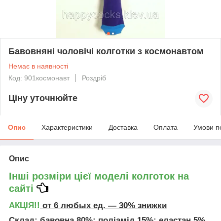
Бавовняні чоловічі колготки з космонавтом
Немає в наявності
Код: 901космонавт
Роздріб
Ціну уточнюйте
Опис
Характеристики
Доставка
Оплата
Умови п
Опис
Інші розміри цієї моделі колготок на
сайті
АКЦІЯ!!
от 6 любых ед. ― 30% знижки
Склад
: бавовна 80%; поліамід 15%; еластан 5%