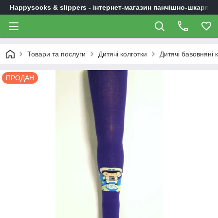
Happysocks & slippers - інтернет-магазин панчішно-шкарпет
Товари та послуги
Дитячі колготки
Дитячі бавовняні 
ПРОДАН