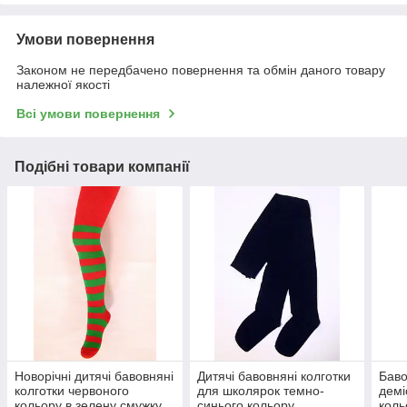
Умови повернення
Законом не передбачено повернення та обмін даного товару
належної якості
Всі умови повернення
Подібні товари компанії
Новорічні дитячі бавовняні
Дитячі бавовняні колготки
Баво
колготки червоного
для школярок темно-
демі
кольору в зелену смужку
синього кольору
коль