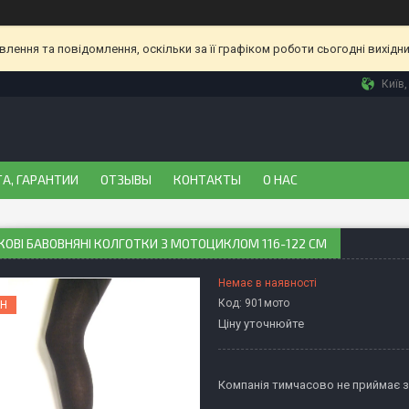
ення та повідомлення, оскільки за її графіком роботи сьогодні вихідн
Київ,
А, ГАРАНТИИ
ОТЗЫВЫ
КОНТАКТЫ
О НАС
ОВІ БАВОВНЯНІ КОЛГОТКИ З МОТОЦИКЛОМ 116-122 СМ
Немає в наявності
Код:
901мото
Н
Ціну уточнюйте
Компанія тимчасово не приймає 