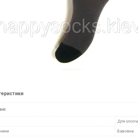
теристики
ВНІ
Для хлопч
анини
Бавовна