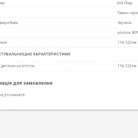
ник
Kid Step
Темно-сіри
 виробник
Україна
хлопок 80%
ання
116-122см
СТУВАЛЬНИЦЬКІ ХАРАКТЕРИСТИКИ
 дитячих колготок
116-122см
мація для замовлення
ну уточнюйте