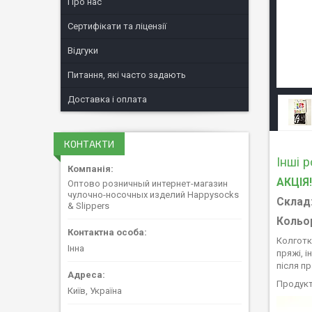
Про нас
Сертифікати та ліцензії
Відгуки
Питання, які часто задають
Доставка і оплата
КОНТАКТИ
Інші 
АКЦІЯ!
Оптово розничный интернет-магазин
чулочно-носочных изделий Happysocks
Склад
& Slippers
Кольо
Колготк
Інна
пряжі, 
після пр
Продукт
Київ, Україна