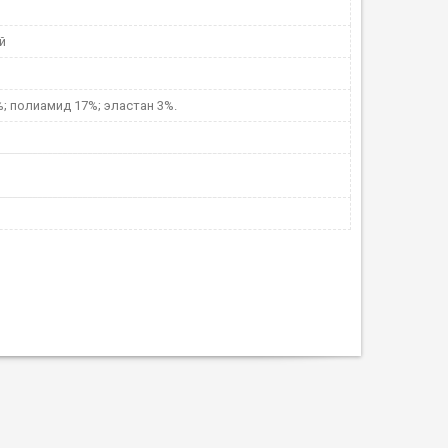
й
; полиамид 17%; эластан 3%.