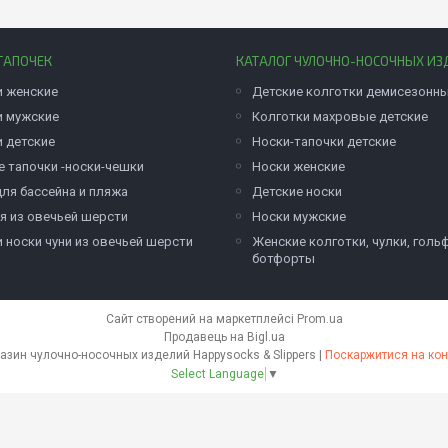
ТАПОЧЕК
КАТАЛОГ ЧУЛОЧНО-НОСОЧНЫХ ИЗ
и женские
Детские колготки демисезонн
и мужские
Колготки махровые детские
и детские
Носки-тапочки детские
е тапочки -носки-чешки
Носки женские
для бассейна и пляжа
Детские носки
я из овечьей шерсти
Носки мужские
и носки чуни из овечьей шерсти
Женские колготки, чулки, голь
ботфорты
Сайт створений на маркетплейсі
Prom.ua
Продавець на Bigl.ua
Оптово розничный интернет-магазин чулочно-носочных изделий Happysocks & Slippers |
Поскаржитися на кон
Select Language
▼