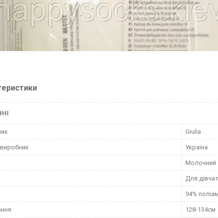
теристики
ВНІ
ник
Giulia
 виробник
Україна
Молочний
Для дівча
94% поліам
ання
128-134см