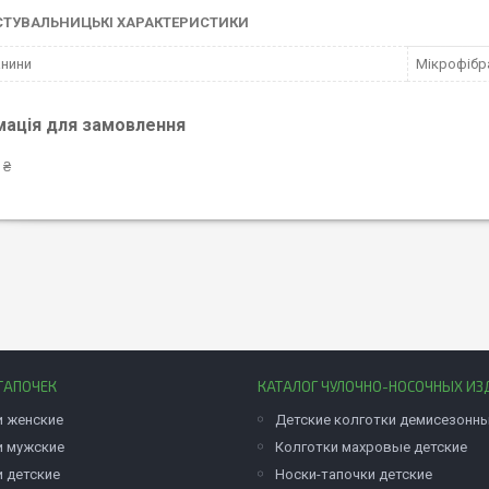
СТУВАЛЬНИЦЬКІ ХАРАКТЕРИСТИКИ
анини
Мікрофібр
мація для замовлення
 ₴
ТАПОЧЕК
КАТАЛОГ ЧУЛОЧНО-НОСОЧНЫХ ИЗ
и женские
Детские колготки демисезонн
и мужские
Колготки махровые детские
и детские
Носки-тапочки детские