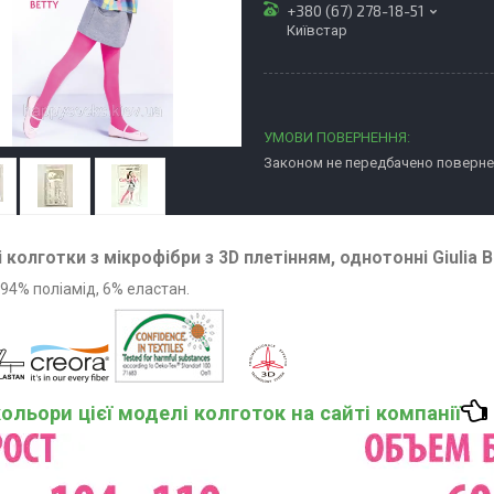
+380 (67) 278-18-51
Київстар
Законом не передбачено повернен
 колготки з мікрофібри з 3D плетінням, однотонні Giulia B
: 94% поліамід, 6% еластан.
кольори цієї моделі колготок на сайті компанії