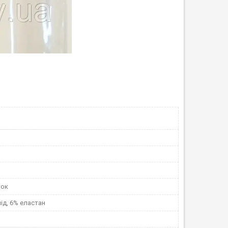
ток
ід, 6% еластан