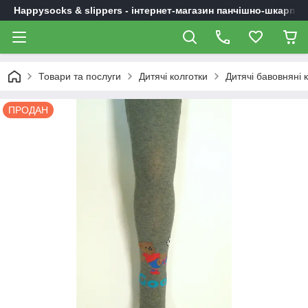
Happysocks & slippers - інтернет-магазин панчішно-шкарпет
Товари та послуги
Дитячі колготки
Дитячі бавовняні 
ПРОДАН