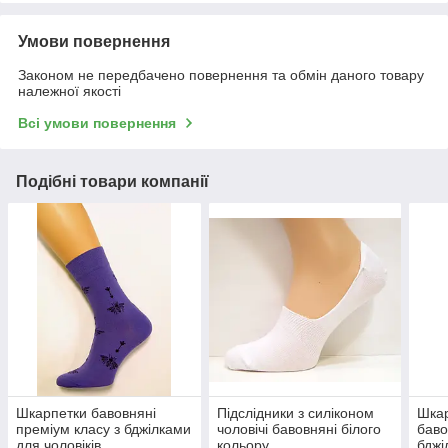
Умови повернення
Законом не передбачено повернення та обмін даного товару
належної якості
Всі умови повернення
Подібні товари компанії
Шкарпетки бавовняні
Підслідники з силіконом
Шкар
преміум класу з бджілками
чоловічі бавовняні білого
баво
для чоловіків
кольору
бджі