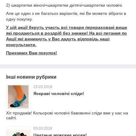
2) шкарпетки жіночі+шкарпетки дитячі+шкарпетки чоловічі.
Але це один з не багатьох варіантів, які Ви можете зібрати в
одну покупку.
У цій акції беруть участь всі товари перераховані вище
які продаються в роздріб без знижки! На всі питання по
Акції які виникнуть у Вас дадуть відповідь наші
консультанти.
Приємних Вам покупок!
Інші новини рубрики
23.03.2018
Яскраві чоловічі сліди!
Хіт продажів! Кольорові чоловічі бавовняні сліди вже у нас на
сайті.
03.03.2018
Цветные мужские носки!