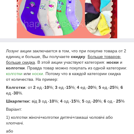
Лозунг акции заключается в том, что при покупке товара от 2
единиц и больше, Вы получаете
скидку
.
Больше товаров-
больше скидка
. В этой акции участвуют категория:
носки
и
колготки
. Правда товар можно покупать из одной категории:
колготки
или
носки.
Потому что в каждой категории скидка
от количества. На пример:
Колготки
: от
2
ед.-
10
%;
3
ед.-
15
%;
4
ед.-
20
%;
5
ед.-
25
%;
6
ед.-
30
%.
Шкарпетки:
від
3
од.-
10
%;
4
од.-
15
%;
5
од.-
20
%;
6
од.-
25
%
Варіант:
1) колготки жіночі+колготки дитячі+гамаші чоловічі або
хлопчачі.
або