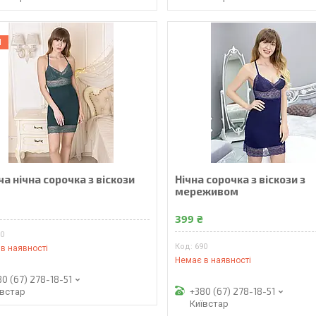
Н
а нічна сорочка з віскози
Нічна сорочка з віскози з
мереживом
₴
399 ₴
90
690
в наявності
Немає в наявності
80 (67) 278-18-51
+380 (67) 278-18-51
ївстар
Київстар