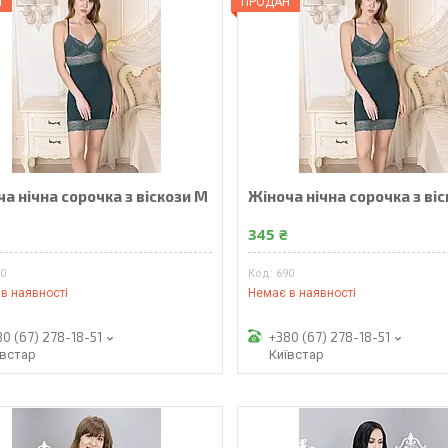
Н
ПРОДАН
а нічна сорочка з віскози M
Жіноча нічна сорочка з віс
₴
345 ₴
90
690
в наявності
Немає в наявності
80 (67) 278-18-51
+380 (67) 278-18-51
ївстар
Київстар