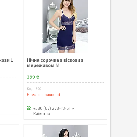
кози L
Нічна сорочка з віскози з
мереживом M
399 ₴
690
Немає в наявності
+380 (67) 278-18-51
Київстар