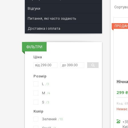
Відгуки
Питання, які часто задають
ПРОДА
Доставка і оплата
ФІЛЬТРИ
Ціна
Розмір
Нічна
L
3
299 
M
4
S
3
6
Немає 
Колір
Зелений
10
+3
Ки