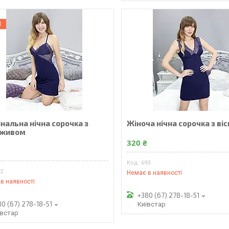
Н
нальна нічна сорочка з
Жіноча нічна сорочка з ві
еживом
320 ₴
₴
693
92
Немає в наявності
в наявності
+380 (67) 278-18-51
80 (67) 278-18-51
Київстар
ївстар