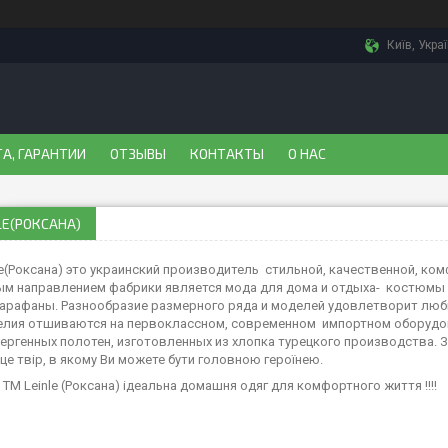
Київ, Укра
А, ГАРАНТИИ
ОТЗЫВЫ
КОНТАКТЫ
О НАС
LE(РОКСАНА)
le(Роксана) это украинский производитель стильной, качественной, ко
м направлением фабрики является мода для дома и отдыха- костюмы 
сарафаны. Разнообразие размерного ряда и моделей удовлетворит люб
елия отшиваются на первоклассном, современном импортном оборудо
ергенных полотен, изготовленных из хлопка турецкого производства. З
це твір, в якому Ви можете бути головною героїнею.
 ТМ Leinle (Роксана) ідеальна домашня одяг для комфортного життя !!!!