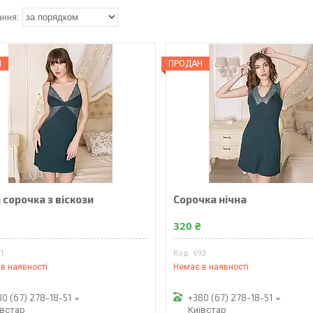
Н
ПРОДАН
 сорочка з віскози
Сорочка нічна
₴
320 ₴
91
693
в наявності
Немає в наявності
80 (67) 278-18-51
+380 (67) 278-18-51
ївстар
Київстар