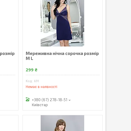
 розмір
Мереживна нічна сорочка розмір
М L
299 ₴
691
Немає в наявності
+380 (67) 278-18-51
Київстар