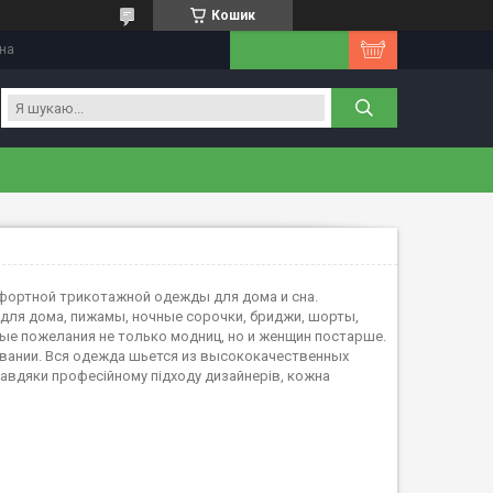
Кошик
їна
мфортной трикотажной одежды для дома и сна.
для дома, пижамы, ночные сорочки, бриджи, шорты,
ые пожелания не только модниц, но и женщин постарше.
вании. Вся одежда шьется из высококачественных
авдяки професійному підходу дизайнерів, кожна