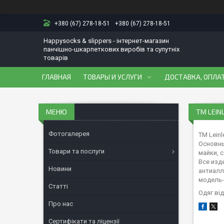
+380 (67) 278-18-51
+380 (67) 278-18-51
Happysocks & slippers - інтернет-магазин
панчішно-шкарпеткових виробів та супутніх
товарів
ГЛАВНАЯ
ТОВАРЫ И УСЛУГИ
ДОСТАВКА, ОПЛАТ
ТМ LEIN
Фотогалерея
ТМ Lein
Основны
Товари та послуги
майки, 
Все изд
Новини
антиалл
модель-
Статті
Одяг від
Про нас
Сертифікати та ліцензії