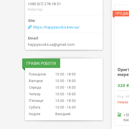
+380 (67) 278-18-51
Київстар
ПРОДА
https://happysocks.kiev.ua/
happysocks.ua@gmail.com
ГРАФІК РОБОТИ
Оригі
мер
Понеділок
10:00
18:00
Вівторок
10:00
18:00
320 
Середа
10:00
18:00
Четвер
10:00
18:00
6
Пʼятниця
10:00
18:00
Немає 
Субота
10:00
16:00
Неділя
Вихідний
+3
Ки