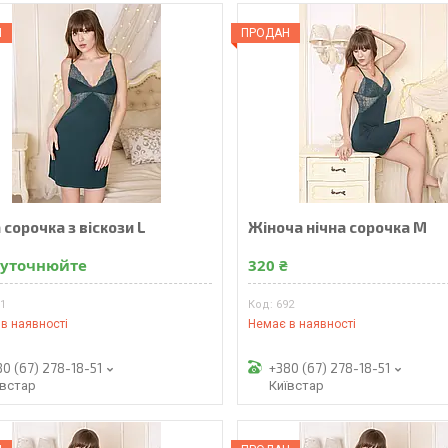
Н
ПРОДАН
 сорочка з віскози L
Жіноча нічна сорочка M
 уточнюйте
320 ₴
91
692
в наявності
Немає в наявності
80 (67) 278-18-51
+380 (67) 278-18-51
ївстар
Київстар