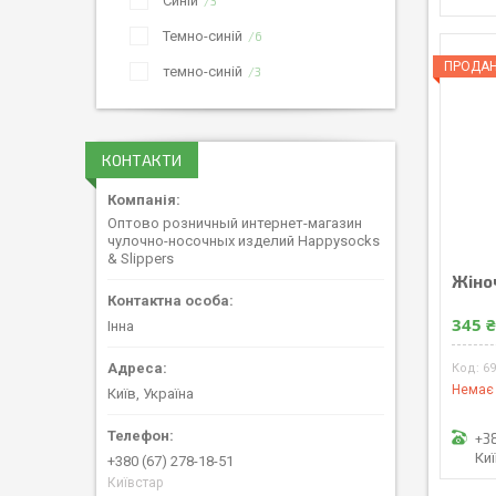
Синій
3
Темно-синій
6
ПРОДА
темно-синій
3
КОНТАКТИ
Оптово розничный интернет-магазин
чулочно-носочных изделий Happysocks
& Slippers
Жіноч
345 
Інна
6
Немає 
Київ, Україна
+3
Ки
+380 (67) 278-18-51
Київстар