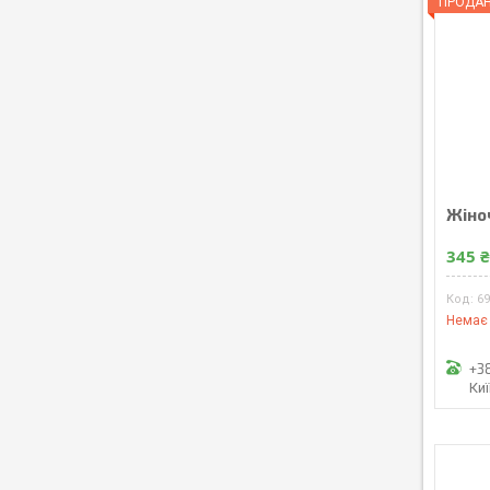
ПРОДА
Жіноч
345 
6
Немає 
+3
Ки