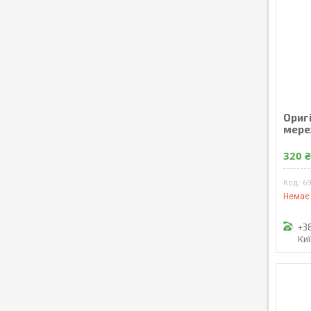
Оригі
мере
320 
6
Немає 
+3
Ки