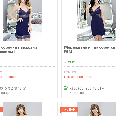
 сорочка з віскози з
Мереживна нічна сорочка
живом L
М M
₴
299 ₴
90
691
в наявності
Немає в наявності
80 (67) 278-18-51
+380 (67) 278-18-51
ївстар
Київстар
Н
ПРОДАН