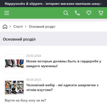
Happysocks & slippers - інтернет-магазин панчішно-шкарпет
Статті
Основний розділ
Основний розділ
23.02.2018
Носки которые должны быть в гардеробе у
каждого мужчины!
09.06.2015
Чоловічий вибір - які одягати шкарпетки з
літнім взуттям?
Взуття на босу ногу чи як?